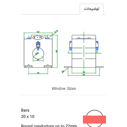
توضیحات
Window Sizes
Bars
20 x 10
Round conductors up to 22mm