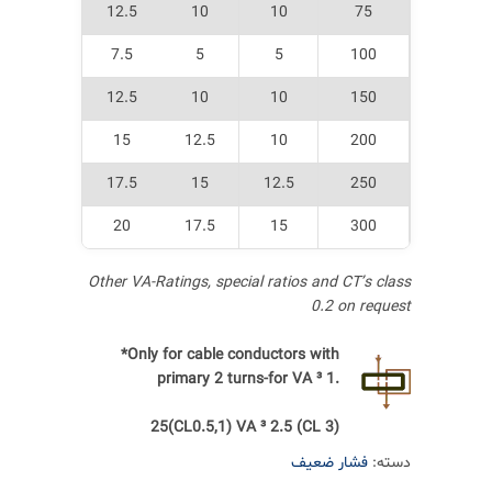
12.5
10
10
75
7.5
5
5
100
12.5
10
10
150
15
12.5
10
200
17.5
15
12.5
250
20
17.5
15
300
Other VA-Ratings, special ratios and CT’s class
0.2 on request
*Only for cable conductors with
primary 2 turns-for VA
³
1.
25(CL0.5,1) VA
³
2.5 (CL 3)
دسته:
فشار ضعیف