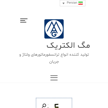
Ski
Persian
t
conten
M
e
n
u
B
مگ الکتریک
u
t
تولید كننده انواع ترانسفورماتورهای ولتاژ و
t
جریان
o
n